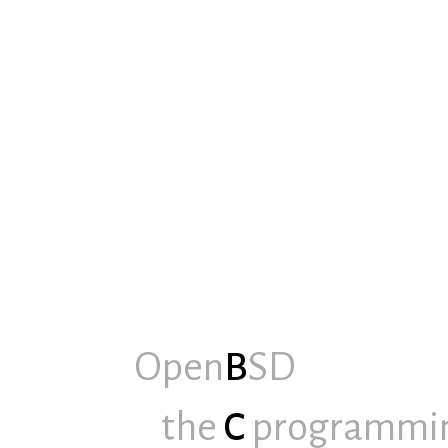
Open
B
SD
the
C
programmi