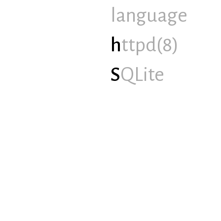
language
h
ttpd(8)
S
QLite