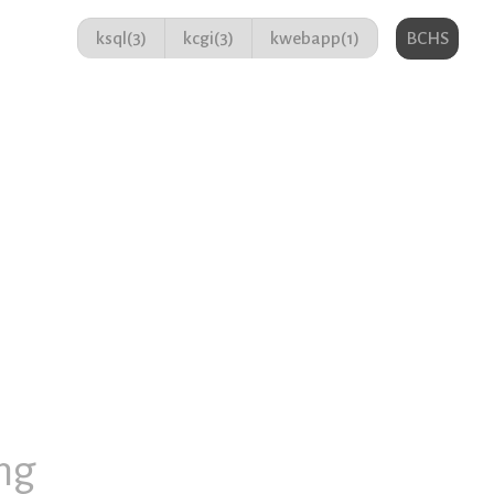
ksql(3)
kcgi(3)
kwebapp(1)
BCHS
ng